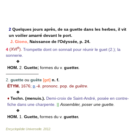
2
Quelques jours après, de sa guette dans les herbes, il vit
un voilier amarré devant le port.
J. Giono,
Naissance de l'Odyssée, p. 24.
e
4
(XVI
).
Trompette dont on sonnait pour réunir le guet (2.); la
sonnerie.
❖
HOM.
2.
Guette;
formes du v.
guetter.
————————
2.
guette
ou
guète
[gɛt]
n. f.
ÉTYM.
1676;
p
.-ê. prononc. pop. de
guêtre.
❖
♦
Techn. (menuis.).
Demi-croix de Saint-André, posée en contre-
fiche dans une charpente.
||
Assembler, poser une guette.
❖
HOM.
1.
Guette,
formes du v.
guetter.
Encyclopédie Universelle
.
2012
.