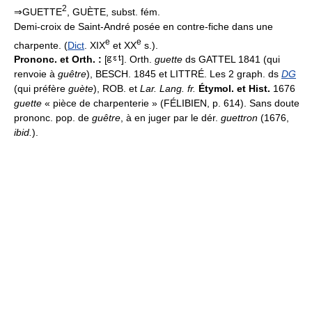
2
⇒GUETTE
, GUÈTE, subst. fém.
Demi-croix de Saint-André posée en contre-fiche dans une
e
e
charpente. (
Dict
. XIX
et XX
s.).
Prononc. et Orth. :
[
]. Orth.
guette
ds GATTEL 1841 (qui
renvoie à
guêtre
), BESCH. 1845 et LITTRÉ. Les 2 graph. ds
DG
(qui préfère
guète
), ROB. et
Lar. Lang. fr.
Étymol. et Hist.
1676
guette
« pièce de charpenterie » (FÉLIBIEN, p. 614). Sans doute
prononc. pop. de
guêtre
, à en juger par le dér.
guettron
(1676,
ibid.
).