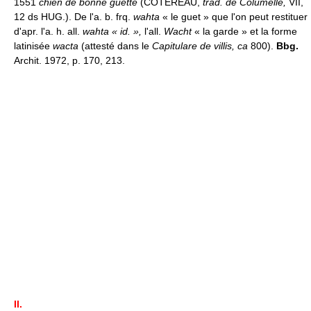
1551
chien de bonne guette
(COTEREAU,
trad. de Columelle,
VII,
12 ds HUG.). De l'a. b. frq.
wahta
« le guet » que l'on peut restituer
d'apr. l'a. h. all.
wahta « id. »,
l'all.
Wacht
« la garde » et la forme
latinisée
wacta
(attesté dans le
Capitulare de villis, ca
800).
Bbg.
Archit. 1972, p. 170, 213.
II.