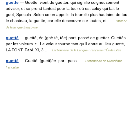
guette
— Guette, vient de guetter, qui signifie soigneusement
adviser, et se prend tantost pour la tour où est celuy qui fait le
guet, Specula. Selon ce on appelle la tourelle plus hautaine de tout
le chasteau, la guette, car elle descouvre sur toutes, et …
Thresor
de la langue françoyse
guetté
— guetté, ée (ghè té, tée) part. passé de guetter. Guettés
par les voleurs. • Le voleur tourne tant qu il entre au lieu guetté,
LA FONT. Fabl. XI, 3 …
Dictionnaire de la Langue Française d'Émile Littré
guetté
— Guetté, [guett]ée. part. pass …
Dictionnaire de l'Académie
française