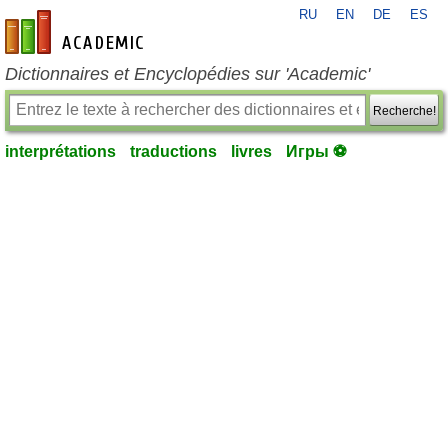
RU
EN
DE
ES
fr-academic.com
Dictionnaires et Encyclopédies sur 'Academic'
Recherche!
interprétations
traductions
livres
Игры ⚽