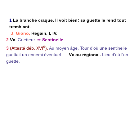
1
La branche craque. Il voit bien; sa guette le rend tout
tremblant.
J. Giono,
Regain, I, IV.
2
Vx.
Guetteur.
⇒
Sentinelle.
e
3
(Attesté déb. XVI
).
Au moyen âge, Tour d'où une sentinelle
guettait un ennemi éventuel.
—
Vx ou
régional.
Lieu d'où l'on
guette.