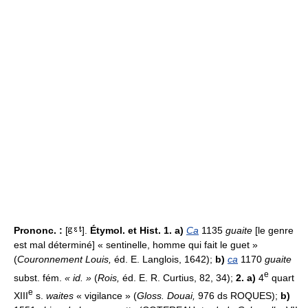
Prononc. :
[
].
Étymol. et Hist. 1. a)
Ca
1135
guaite
[le genre
est mal déterminé] « sentinelle, homme qui fait le guet »
(
Couronnement Louis,
éd. E. Langlois, 1642);
b)
ca
1170
guaite
e
subst. fém.
« id. »
(
Rois,
éd. E. R. Curtius, 82, 34);
2. a)
4
quart
e
XIII
s.
waites
« vigilance » (
Gloss. Douai,
976 ds ROQUES);
b)