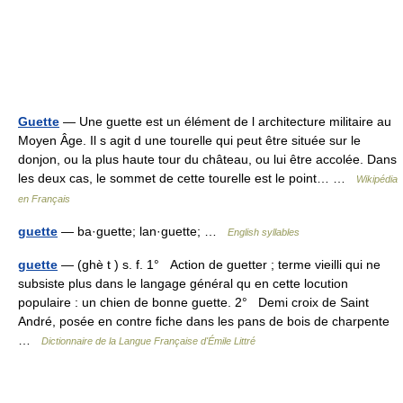
Guette
— Une guette est un élément de l architecture militaire au
Moyen Âge. Il s agit d une tourelle qui peut être située sur le
donjon, ou la plus haute tour du château, ou lui être accolée. Dans
les deux cas, le sommet de cette tourelle est le point… …
Wikipédia
en Français
guette
— ba·guette; lan·guette; …
English syllables
guette
— (ghè t ) s. f. 1° Action de guetter ; terme vieilli qui ne
subsiste plus dans le langage général qu en cette locution
populaire : un chien de bonne guette. 2° Demi croix de Saint
André, posée en contre fiche dans les pans de bois de charpente
…
Dictionnaire de la Langue Française d'Émile Littré