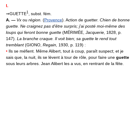
I.
1
⇒GUETTE
, subst. fém.
A. —
Vx
ou
région.
(
Provence
). Action de guetter.
Chien de bonne
guette.
Ne craignez pas d'être surpris; j'ai posté moi-même des
loups qui feront bonne guette
(MÉRIMÉE,
Jacquerie,
1828, p.
147).
La branche craque. Il voit bien; sa guette le rend tout
tremblant
(GIONO,
Regain,
1930, p. 119) :
•
Ils se méfient. Même Alibert, tout à coup, paraît suspect; et je
sais que, la nuit, ils se lèvent à tour de rôle, pour faire une
guette
sous leurs arbres. Jean Alibert les a vus, en rentrant de la fête.