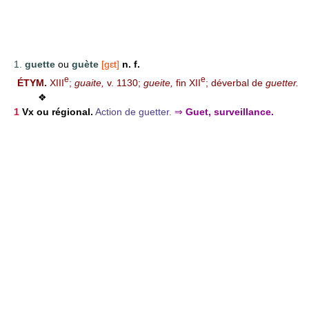
1.
guette
ou
guète
[gɛt]
n. f.
e
e
ÉTYM.
XIII
;
guaite,
v. 1130;
gueite,
fin XII
; déverbal de
guetter.
❖
1
Vx ou
régional.
Action de guetter.
⇒
Guet, surveillance.