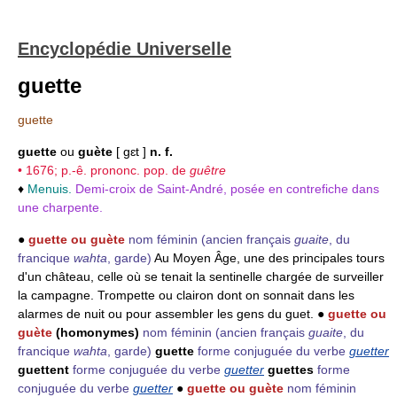
Encyclopédie Universelle
guette
guette
guette
ou
guète
[ gɛt ]
n. f.
• 1676; p.-ê. prononc. pop. de
guêtre
♦
Menuis.
Demi-croix de Saint-André, posée en contrefiche dans
une charpente.
●
guette ou guète
nom féminin
(ancien français
guaite
, du
francique
wahta
, garde)
Au Moyen Âge, une des principales tours
d'un château, celle où se tenait la sentinelle chargée de surveiller
la campagne. Trompette ou clairon dont on sonnait dans les
alarmes de nuit ou pour assembler les gens du guet. ●
guette ou
guète
(homonymes)
nom féminin
(ancien français
guaite
, du
francique
wahta
, garde)
guette
forme conjuguée du verbe
guetter
guettent
forme conjuguée du verbe
guetter
guettes
forme
conjuguée du verbe
guetter
●
guette ou guète
nom féminin