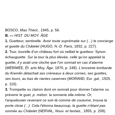
BOSCO,
Mas Théot.,
1945, p. 56.
B. —
HIST. DU MOY. ÂGE
1.
Guetteur, sentinelle.
Avoir toute suprématie sur (...) le concierge
et guette du Châtelet
(HUGO,
N.-D. Paris,
1832, p. 227).
2.
Tour, tourelle d'un château fort où veillait le guetteur. Synon.
échauguette.
Sur la tour la plus élevée, celle qu'on appelait la
guette,
il y avait une cloche que l'on sonnait en cas d'alarme
(MÉRIMÉE,
Ét. arts Moy. Âge,
1870, p. 248).
L'enceinte lombarde
du Kremlin détachait ses créneaux à deux cornes, ses guettes,
ses tours, au bas de riantes casernes
(MORAND,
Eur. gal.,
1925,
p. 110).
3.
Trompette ou clairon dont on sonnait pour donner l'alarme ou
prévenir le guet;
p. méton.
la sonnerie elle-même.
Or,
l'arquebusier revenant ce soir-là comme de coutume, trouva la
porte close (...). Cela l'étonna beaucoup, la guette n'étant pas
sonnée au Châtelet
(NERVAL,
Nouv. et fantais.,
1855, p. 208).